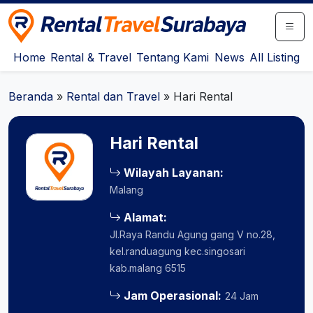
Rental Travel Surabaya
Pusat Iklan Rental Mobil, Motor & Travel Surabaya
Home
Rental & Travel
Tentang Kami
News
All Listing
Beranda
»
Rental dan Travel
»
Hari Rental
Hari Rental
Wilayah Layanan:
Malang
Alamat:
Jl.Raya Randu Agung gang V no.28,
kel.randuagung kec.singosari
kab.malang 6515
Jam Operasional:
24 Jam