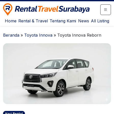
Rental Travel Surabaya
Pusat Iklan Rental Mobil, Motor & Travel Surabaya
Home
Rental & Travel
Tentang Kami
News
All Listing
Beranda
»
Toyota Innova
»
Toyota Innova Reborn
Hari Rental