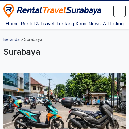
Rental Travel Surabaya
Pusat Iklan Rental Mobil, Motor & Travel Surabaya
Home
Rental & Travel
Tentang Kami
News
All Listing
Beranda
»
Surabaya
Surabaya